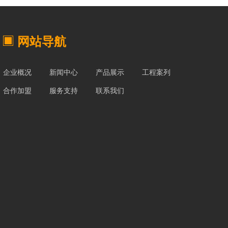
网站导航
企业概况
新闻中心
产品展示
工程案列
合作加盟
服务支持
联系我们