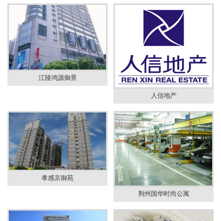
江陵鸿源御景
人信地产
孝感京御苑
荆州国华时尚公寓