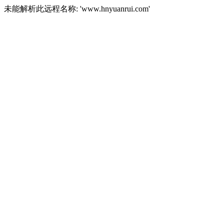
未能解析此远程名称: 'www.hnyuanrui.com'